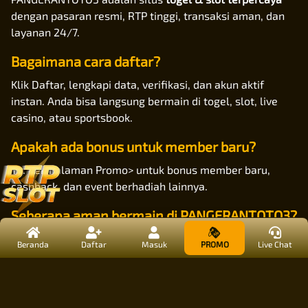
dengan pasaran resmi, RTP tinggi, transaksi aman, dan
layanan 24/7.
Bagaimana cara daftar?
Klik Daftar, lengkapi data, verifikasi, dan akun aktif
instan. Anda bisa langsung bermain di togel, slot, live
casino, atau sportsbook.
Apakah ada bonus untuk member baru?
Ya. Cek halaman Promo> untuk bonus member baru,
cashback, dan event berhadiah lainnya.
Seberapa aman bermain di PANGERANTOTO3?
Kami menggunakan enkripsi dan verifikasi berlapis.
Beranda
Daftar
Masuk
PROMO
Live Chat
Deposit/withdraw aman
, data terjaga, dan layanan CS
responsif 24/7.