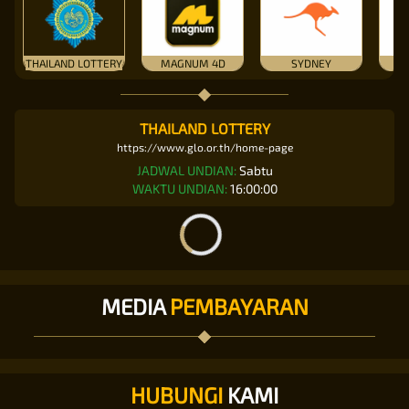
THAILAND LOTTERY
MAGNUM 4D
SYDNEY
S
THAILAND LOTTERY
https://www.glo.or.th/home-page
JADWAL UNDIAN:
Sabtu
WAKTU UNDIAN:
16:00:00
MEDIA
PEMBAYARAN
HUBUNGI
KAMI