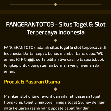
PANGERANTOTO3 - Situs Togel & Slot
Terpercaya Indonesia
PANGERANTOTO3
adalah
situs
togel & slot terpercaya
di
Indonesia. Daftar cepat, bonus member baru, depo/WD
aman,
RTP tinggi
, serta pilihan
live casino
&
sportsbook
lengkap untuk pengalaman bermain yang nyaman dan
aman.
Produk & Pasaran Utama
Mainkan
slot online
favorit dan nikmati pasaran
togel
Hongkong
,
togel Singapore
, hingga
togel Sydney
dengan
data keluaran resmi yang update cepat fair dan