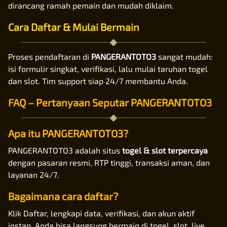
dirancang ramah pemain dan mudah diklaim.
Cara Daftar & Mulai Bermain
Proses
pendaftaran
di
PANGERANTOTO3
sangat mudah:
isi formulir singkat, verifikasi, lalu mulai taruhan
togel
dan
slot
. Tim support siap 24/7 membantu Anda.
FAQ – Pertanyaan Seputar PANGERANTOTO3
Apa itu PANGERANTOTO3?
PANGERANTOTO3
adalah situs
togel & slot terpercaya
dengan pasaran resmi, RTP tinggi, transaksi aman, dan
layanan 24/7.
Bagaimana cara daftar?
Klik Daftar, lengkapi data, verifikasi, dan akun aktif
instan. Anda bisa langsung bermain di togel, slot, live