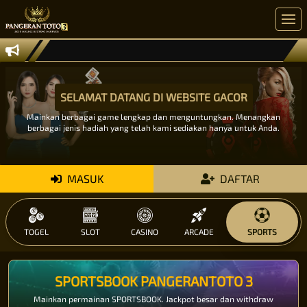
SELAMAT DATANG DI WEBSITE GACOR
Mainkan berbagai game lengkap dan menguntungkan. Menangkan
berbagai jenis hadiah yang telah kami sediakan hanya untuk Anda.
MASUK
DAFTAR
TOGEL
SLOT
CASINO
ARCADE
SPORTS
SPORTSBOOK
PANGERANTOTO 3
Mainkan permainan SPORTSBOOK. Jackpot besar dan withdraw