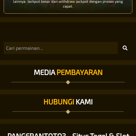
lainnya. Jackpot besar dan withdraw jackpot dengan proses yang
cepat.
MEDIA
PEMBAYARAN
HUBUNGI
KAMI
PANGERANTOTO3 - Situs Togel & Slot